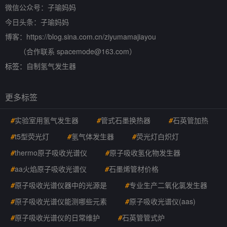
微信公众号：子瑜妈妈
今日头条：子瑜妈妈
博客：https://blog.sina.com.cn/ziyumamajiayou
（合作联系 spacemode@163.com）
标签：
自制氢气发生器
更多标签
#
实验室用氢气发生器
#
管式石墨换热器
#
石英管加热
#
t5型荧光灯
#
氢气体发生器
#
荧光灯白炽灯
#
thermo原子吸收光谱仪
#
原子吸收氢化物发生器
#
aa火焰原子吸收光谱仪
#
石墨烯管材价格
#
原子吸收光谱仪器中的光源是
#
专业生产二氧化氯发生器
#
原子吸收光谱仪能测哪些元素
#
原子吸收光谱仪(aas)
#
原子吸收光谱仪的日常维护
#
石英管管式炉