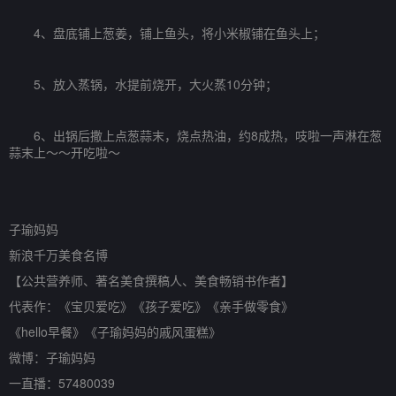
4、盘底铺上葱姜，铺上鱼头，将小米椒铺在鱼头上；
5、放入蒸锅，水提前烧开，大火蒸10分钟；
6、出锅后撒上点葱蒜末，烧点热油，约8成热，吱啦一声淋在葱
蒜末上～～开吃啦～
子瑜妈妈
新浪千万美食名博
【公共营养师、著名美食撰稿人、美食畅销书作者】
代表作：《宝贝爱吃》《孩子爱吃》《亲手做零食》
《hello早餐》《子瑜妈妈的戚风蛋糕》
微博：子瑜妈妈
一直播：57480039