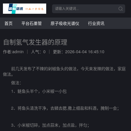
首页
平台石墨管
原子吸收光谱仪
行业资讯
自制氢气发生器的原理
作者:admin
人气：0
更新：2026-04-04 16:45:10
前几天发布了不辣的剁椒鱼头的做法，今天来发辣的做法，家庭
做法。
做法：
1、鲢鱼头半个，小米椒一小包
2、将鱼头清洗干净，去鳞去腮,撒上细盐和料酒，腌制一会；
3、小米椒切碎，加点蒜末，加点盐，拌匀；