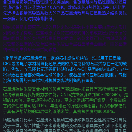
含银量是影响其导热性能的关键因素，含银量越高导热性能越好通常
导热硅脂的导热系数在4 10Wm·K，数值越小散热性能越差，因此优
先选择含银量高导热系数大的产品石墨烯散热片石墨散热片结构类似
一张膜，使用时揭掉背胶纸。
碳纳米管是由碳原子构成的具体来说材质碳纳米管主要由呈六边形排
列的碳原子构成，这些碳原子以特定的方式排列形成数层到数十层的
同轴圆管结构分类根据石墨烯片的层数，碳纳米管可以分为单壁碳纳
米管和多壁碳纳米管单壁碳纳米管由单层石墨烯卷曲而成，而多壁碳
纳米管则由多层石墨烯同轴卷。
1化学制备的石墨烯都有一定的拓扑或性能缺陷，难以用于石墨烯
CPU或者电子学材料氧化还原法的缺点是制备的石墨烯存在一定的缺
陷，例如，五元环七元环等拓扑缺陷或存在OH基团的结构缺陷，这些
将导致石墨烯部分电学性能的损失，使石墨烯的应用受到限制，气相
沉积法所得的石墨烯相对机械剥离法制备的石墨烯。
石墨烯碳纳米管复合材料的优点有哪些碳纳米管具有高模量和高强度
碳纳米管具有良好的力学性能，CNTs抗拉强度达到50～200GPa，是
钢的100倍，密度却只有钢的16，至少比常规石墨纤维高一个数量级
它的弹性模量可达1TPa，与金刚石的弹性模量相当，约为钢的5倍对
于具有理想结构的单层壁的碳纳米管，其抗拉强度约800GPa。
地暖系统对比中，石墨烯地暖集施工便捷能耗低安全性高无辐射等优
势于一体，综合性能优于水暖电地暖及碳晶地暖具体分析如下水地暖
安装依赖经验盘管走向距离及集分水器安装需老道师傅操作，否则易