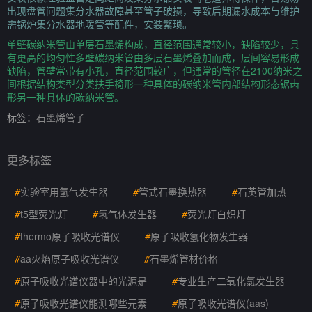
出现盘管问题集分水器故障甚至管子破损，导致后期漏水成本与维护
需锅炉集分水器地暖管等配件，安装繁琐。
单壁碳纳米管由单层石墨烯构成，直径范围通常较小，缺陷较少，具
有更高的均匀性多壁碳纳米管由多层石墨烯叠加而成，层间容易形成
缺陷，管壁常带有小孔，直径范围较广，但通常的管径在2100纳米之
间根据结构类型分类扶手椅形一种具体的碳纳米管内部结构形态锯齿
形另一种具体的碳纳米管。
标签：
石墨烯管子
更多标签
#
实验室用氢气发生器
#
管式石墨换热器
#
石英管加热
#
t5型荧光灯
#
氢气体发生器
#
荧光灯白炽灯
#
thermo原子吸收光谱仪
#
原子吸收氢化物发生器
#
aa火焰原子吸收光谱仪
#
石墨烯管材价格
#
原子吸收光谱仪器中的光源是
#
专业生产二氧化氯发生器
#
原子吸收光谱仪能测哪些元素
#
原子吸收光谱仪(aas)