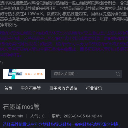
选择高性能散热材料含银硅脂导热硅脂一般由硅脂和银粉混合制备，含银
量是影响其导热性能的关键因素，含银量越高导热性能越好通常导热硅脂
的导热系数在4 10Wm·K，数值越小散热性能越差，因此优先选择含银量
高导热系数大的产品石墨烯散热片石墨散热片结构类似一张膜，使用时揭
掉背胶纸。
碳纳米管是由碳原子构成的具体来说材质碳纳米管主要由呈六边形排列的
碳原子构成，这些碳原子以特定的方式排列形成数层到数十层的同轴圆管
结构分类根据石墨烯片的层数，碳纳米管可以分为单壁碳纳米管和多壁碳
纳米管单壁碳纳米管由单层石墨烯卷曲而成，而多壁碳纳米管则由多层石
墨烯同轴卷。
">
首页
平台石墨管
原子吸收光谱仪
行业资讯
石墨烯mos管
作者:admin
人气：0
更新：2026-04-05 04:42:44
选择高性能散热材料含银硅脂导热硅脂一般由硅脂和银粉混合制备，